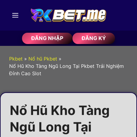
Skip
to
content
Menu
ĐĂNG NHẬP
ĐĂNG KÝ
Pkbet
»
Nổ hũ Pkbet
»
Nổ Hũ Kho Tàng Ngũ Long Tại Pkbet Trải Nghiệm
Đỉnh Cao Slot
Nổ Hũ Kho Tàng
Ngũ Long Tại