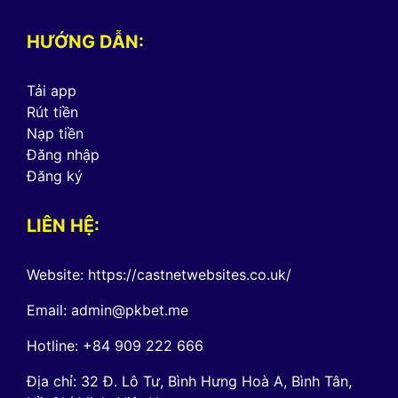
HƯỚNG DẪN:
Tải app
Rút tiền
Nạp tiền
Đăng nhập
Đăng ký
LIÊN HỆ:
Website:
https://castnetwebsites.co.uk/
Email:
admin@pkbet.me
Hotline: +84 909 222 666
Địa chỉ: 32 Đ. Lô Tư, Bình Hưng Hoà A, Bình Tân,