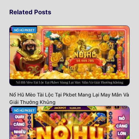
Related Posts
NỔ HŨ PKBET
CATEGORIES
Nổ Hũ Mèo Tài Lộc Tại Pkbet Mang Lại May Mắn Và
Giải Thưởng Khủng
NỔ HŨ PKBET
CATEGORIES