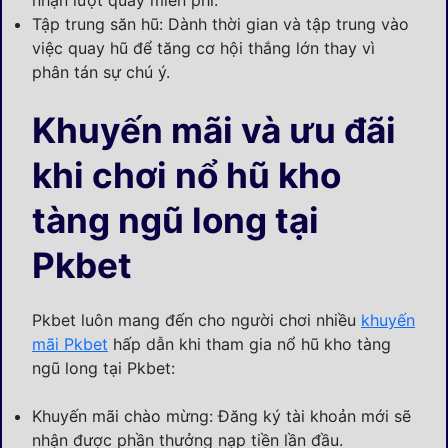
Tập trung săn hũ: Dành thời gian và tập trung vào
việc quay hũ để tăng cơ hội thắng lớn thay vì
phân tán sự chú ý.
Khuyến mãi và ưu đãi
khi chơi nổ hũ kho
tàng ngũ long tại
Pkbet
Pkbet luôn mang đến cho người chơi nhiều
khuyến
mãi Pkbet
hấp dẫn khi tham gia nổ hũ kho tàng
ngũ long tại Pkbet:
Khuyến mãi chào mừng: Đăng ký tài khoản mới sẽ
nhận được phần thưởng nạp tiền lần đầu.