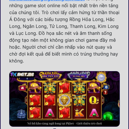
những game slot online nổi bật nhất trên nền tảng
của chúng tôi. Trò chơi lấy cảm hứng từ thần thoại
Á Đông với các biểu tượng Rồng Hỏa Long, Hắc
Long, Ngân Long, Tử Long, Thanh Long, Kim Long
và Lục Long. Đồ họa sắc nét và âm thanh sống
động tạo nên một không gian chơi game đầy mê
hoặc. Người chơi chỉ cần nhấp vào nút quay và
chờ đợi kết quả để biết mình có trúng thưởng hay
không.