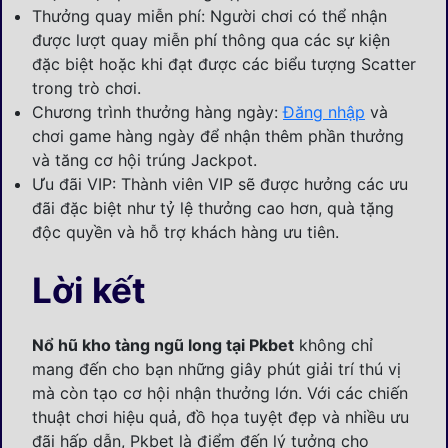
Thưởng quay miễn phí: Người chơi có thể nhận
được lượt quay miễn phí thông qua các sự kiện
đặc biệt hoặc khi đạt được các biểu tượng Scatter
trong trò chơi.
Chương trình thưởng hàng ngày:
Đăng nhập
và
chơi game hàng ngày để nhận thêm phần thưởng
và tăng cơ hội trúng Jackpot.
Ưu đãi VIP: Thành viên VIP sẽ được hưởng các ưu
đãi đặc biệt như tỷ lệ thưởng cao hơn, quà tặng
độc quyền và hỗ trợ khách hàng ưu tiên.
Lời kết
Nổ hũ kho tàng ngũ long tại Pkbet
không chỉ
mang đến cho bạn những giây phút giải trí thú vị
mà còn tạo cơ hội nhận thưởng lớn. Với các chiến
thuật chơi hiệu quả, đồ họa tuyệt đẹp và nhiều ưu
đãi hấp dẫn, Pkbet là điểm đến lý tưởng cho