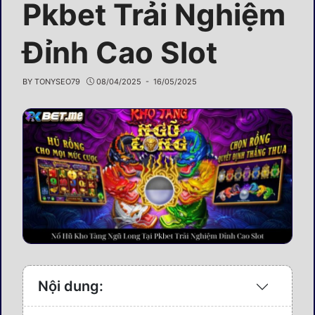
Pkbet Trải Nghiệm
Đỉnh Cao Slot
BY
TONYSEO79
08/04/2025
- 16/05/2025
Nội dung:
Expand
/