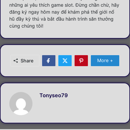
những ai yêu thích game slot. Đừng chần chừ, hãy
đăng ký ngay hôm nay để khám phá thế giới nổ
hũ đầy kỳ thú và bắt đầu hành trình săn thưởng
cùng chúng tôi!
Share More
More +
Share
Share
Share
Share
on
on
on
Facebook
Twitter
Pinterest
Tonyseo79