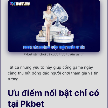
Pkbet sân chơi cá cược trực tuyến uy tín
Tất cả những yếu tố này giúp cổng game ngày
càng thu hút đông đảo người chơi tham gia và tin
tưởng.
Ưu điểm nổi bật chỉ có
tại Pkbet