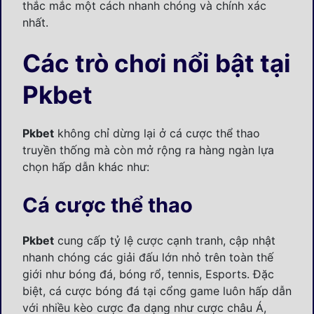
thắc mắc một cách nhanh chóng và chính xác
nhất.
Các trò chơi nổi bật tại
Pkbet
Pkbet
không chỉ dừng lại ở cá cược thể thao
truyền thống mà còn mở rộng ra hàng ngàn lựa
chọn hấp dẫn khác như:
Cá cược thể thao
Pkbet
cung cấp tỷ lệ cược cạnh tranh, cập nhật
nhanh chóng các giải đấu lớn nhỏ trên toàn thế
giới như bóng đá, bóng rổ, tennis, Esports. Đặc
biệt, cá cược bóng đá tại cổng game luôn hấp dẫn
với nhiều kèo cược đa dạng như cược châu Á,