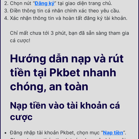
Chọn nút “
Đăng ký
” tại giao diện trang chủ.
Điền thông tin cá nhân chính xác theo yêu cầu.
Xác nhận thông tin và hoàn tất đăng ký tài khoản.
Chỉ mất chưa tới 3 phút, bạn đã sẵn sàng tham gia
cá cược!
Hướng dẫn nạp và rút
tiền tại Pkbet nhanh
chóng, an toàn
Nạp tiền vào tài khoản cá
cược
Đăng nhập tài khoản Pkbet, chọn mục “
Nạp tiền
“.