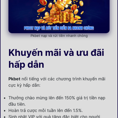
Pkbet nạp và rút tiền nhanh chóng
Khuyến mãi và ưu đãi
hấp dẫn
Pkbet
nổi tiếng với các chương trình khuyến mãi
cực kỳ hấp dẫn:
Thưởng chào mừng lên đến 150% giá trị tiền nạp
đầu tiên.
Hoàn trả cược mỗi tuần lên đến 1.5%.
Sinh nhật VIP với quà tặng đặc biệt cho người