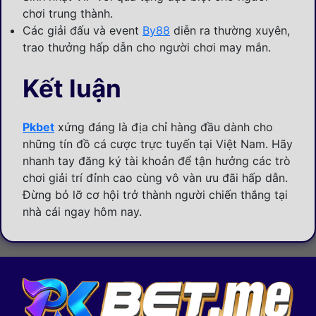
chơi trung thành.
Các giải đấu và event
By88
diễn ra thường xuyên,
trao thưởng hấp dẫn cho người chơi may mắn.
Kết luận
Pkbet
xứng đáng là địa chỉ hàng đầu dành cho
những tín đồ cá cược trực tuyến tại Việt Nam. Hãy
nhanh tay đăng ký tài khoản để tận hưởng các trò
chơi giải trí đỉnh cao cùng vô vàn ưu đãi hấp dẫn.
Đừng bỏ lỡ cơ hội trở thành người chiến thắng tại
nhà cái ngay hôm nay.