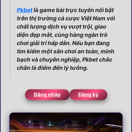
Pkbet
là game bài trực tuyến nổi bật
trên thị trường cá cược Việt Nam với
chất lượng dịch vụ vượt trội, giao
diện đẹp mắt, cùng hàng ngàn trò
chơi giải trí hấp dẫn. Nếu bạn đang
tìm kiếm một sân chơi an toàn, minh
bạch và chuyên nghiệp, Pkbet chắc
chắn là điểm đến lý tưởng.
Đăng nhập
Đăng ký