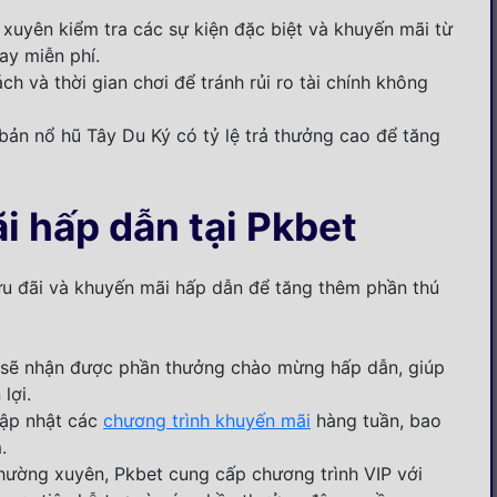
xuyên kiểm tra các sự kiện đặc biệt và khuyến mãi từ
y miễn phí.
ch và thời gian chơi để tránh rủi ro tài chính không
bản nổ hũ Tây Du Ký có tỷ lệ trả thưởng cao để tăng
i hấp dẫn tại Pkbet
u đãi và khuyến mãi hấp dẫn để tăng thêm phần thú
sẽ nhận được phần thưởng chào mừng hấp dẫn, giúp
lợi.
cập nhật các
chương trình khuyến mãi
hàng tuần, bao
.
thường xuyên, Pkbet cung cấp chương trình VIP với