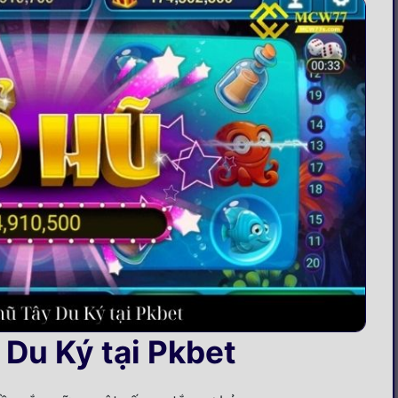
 Du Ký tại Pkbet