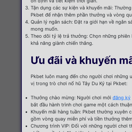
ổn định và tiết kiệm thời gian.
Tận dụng các sự kiện và khuyến mãi: Thường 
Pkbet để nhận thêm phần thưởng và vòng qua
Quản lý ngân sách: Đặt ra giới hạn về ngân sá
mong muốn.
Theo dõi tỷ lệ trả thưởng: Chọn những phiên 
khả năng giành chiến thắng.
Ưu đãi và khuyến mã
Pkbet luôn mang đến cho người chơi những ư
vị trong trò chơi nổ hũ Tây Du Ký tại Pkbet:
Thưởng chào mừng: Người chơi mới
đăng ký
bắt đầu hành trình chơi game một cách thuận 
Khuyến mãi hàng tuần: Pkbet thường xuyên 
gồm vòng quay miễn phí và tiền thưởng thêm
Chương trình VIP: Đối với những người chơi 