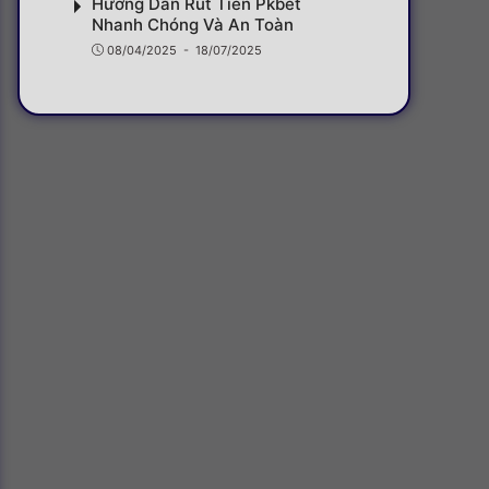
Hướng Dẫn Rút Tiền Pkbet
Nhanh Chóng Và An Toàn
08/04/2025
- 18/07/2025