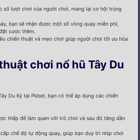
eo số lượt chơi của người chơi, mang lại cơ hội trúng
 này, bạn sẽ nhận được một số vòng quay miễn phí,
 đặt cược thêm.
iều chiến thuật và mẹo chơi giúp người chơi tối ưu hóa
thuật chơi nổ hũ Tây Du
Tây Du Ký tại Pkbet, bạn có thể áp dụng các chiến
c thấp để làm quen với trò chơi và sau đó tăng dần
cấp chế độ tự động quay, giúp bạn duy trì nhịp chơi