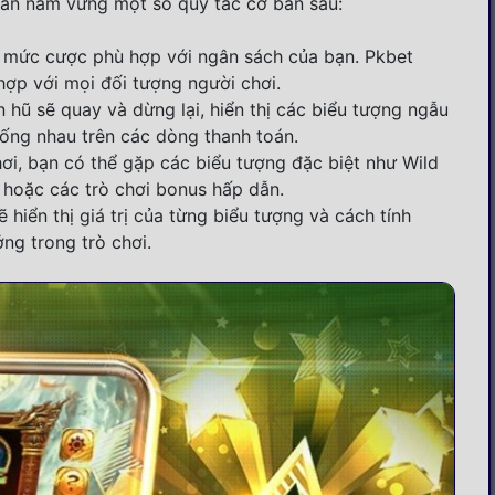
cần nắm vững một số quy tắc cơ bản sau:
 mức cược phù hợp với ngân sách của bạn. Pkbet
ợp với mọi đối tượng người chơi.
hũ sẽ quay và dừng lại, hiển thị các biểu tượng ngẫu
giống nhau trên các dòng thanh toán.
hơi, bạn có thể gặp các biểu tượng đặc biệt như Wild
 hoặc các trò chơi bonus hấp dẫn.
hiển thị giá trị của từng biểu tượng và cách tính
ng trong trò chơi.