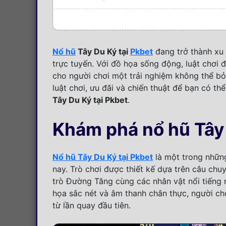
Nổ hũ
Tây Du Ký tại
Pkbet
đang trở thành xu
trực tuyến. Với đồ họa sống động, luật chơi
cho người chơi một trải nghiệm không thể bỏ 
luật chơi, ưu đãi và chiến thuật để bạn có th
Tây Du Ký tại Pkbet
.
Khám phá nổ hũ Tây 
Nổ hũ Tây Du Ký tại Pkbet
là một trong những
nay. Trò chơi được thiết kế dựa trên câu chuy
trò Đường Tăng cùng các nhân vật nổi tiếng 
họa sắc nét và âm thanh chân thực, người ch
từ lần quay đầu tiên.