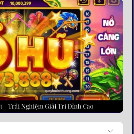
Expand