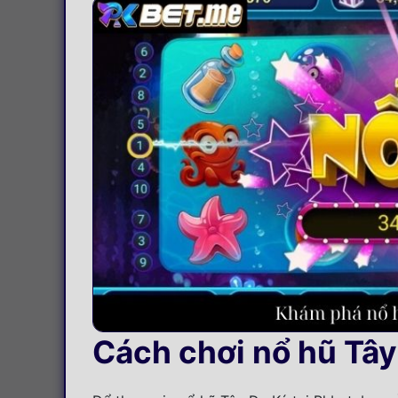
Cách chơi nổ hũ Tây