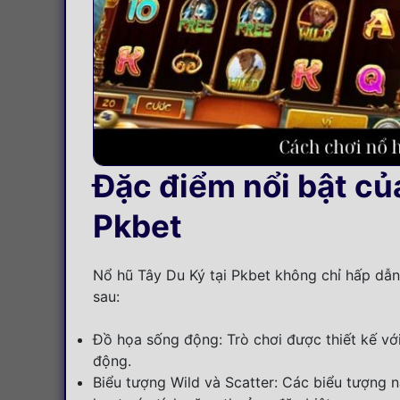
Đặc điểm nổi bật của
Pkbet
Nổ hũ Tây Du Ký tại Pkbet không chỉ hấp dẫn
sau:
Đồ họa sống động: Trò chơi được thiết kế với
động.
Biểu tượng Wild và Scatter: Các biểu tượng 