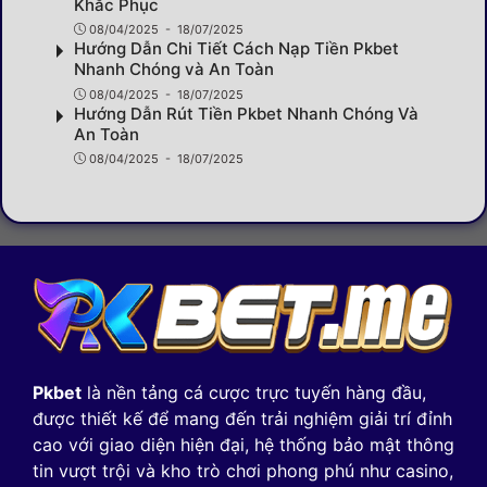
Khắc Phục
08/04/2025
- 18/07/2025
Hướng Dẫn Chi Tiết Cách Nạp Tiền Pkbet
Nhanh Chóng và An Toàn
08/04/2025
- 18/07/2025
Hướng Dẫn Rút Tiền Pkbet Nhanh Chóng Và
An Toàn
08/04/2025
- 18/07/2025
Pkbet
là nền tảng cá cược trực tuyến hàng đầu,
được thiết kế để mang đến trải nghiệm giải trí đỉnh
cao với giao diện hiện đại, hệ thống bảo mật thông
tin vượt trội và kho trò chơi phong phú như casino,