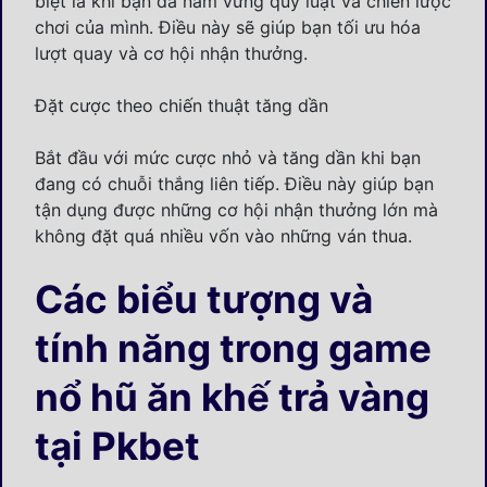
biệt là khi bạn đã nắm vững quy luật và chiến lược
chơi của mình. Điều này sẽ giúp bạn tối ưu hóa
lượt quay và cơ hội nhận thưởng.
Đặt cược theo chiến thuật tăng dần
Bắt đầu với mức cược nhỏ và tăng dần khi bạn
đang có chuỗi thắng liên tiếp. Điều này giúp bạn
tận dụng được những cơ hội nhận thưởng lớn mà
không đặt quá nhiều vốn vào những ván thua.
Các biểu tượng và
tính năng trong game
nổ hũ ăn khế trả vàng
tại Pkbet