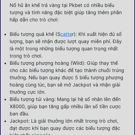
Nổ hũ ăn khế trả vàng tại Pkbet có nhiều biểu
tượng và tính năng đặc biệt giúp tăng thêm phần
hấp dẫn cho trò chơi:
Biểu tượng quả khế (S
catte
r): Khi xuất hiện đủ số
lượng, bạn sẽ nhận được lượt quay miễn phí. Đây
là một trong những biểu tượng quan trọng nhất
trong trò chơi.
Biểu tượng phượng hoàng (Wild): Giúp thay thế
cho các biểu tượng khác để tạo thành chuỗi trúng
thưởng. Nếu bạn quay được 5 biểu tượng phượng
hoàng cùng lúc, bạn sẽ mở Jackpot và nhận giải
thưởng cực lớn.
Biểu tượng túi vàng: Mang lại hệ số nhân lên đến
X8000, giúp bạn tăng gấp nhiều lần số tiền cược
ban đầu.
Jackpot: Là giải thưởng lớn nhất trong trò chơi,
đạt được khi bạn quay được các biểu tượng đặc