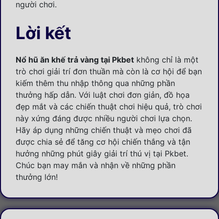
người chơi.
Lời kết
Nổ hũ ăn khế trả vàng tại Pkbet
không chỉ là một
trò chơi giải trí đơn thuần mà còn là cơ hội để bạn
kiếm thêm thu nhập thông qua những phần
thưởng hấp dẫn. Với luật chơi đơn giản, đồ họa
đẹp mắt và các chiến thuật chơi hiệu quả, trò chơi
này xứng đáng được nhiều người chơi lựa chọn.
Hãy áp dụng những chiến thuật và mẹo chơi đã
được chia sẻ để tăng cơ hội chiến thắng và tận
hưởng những phút giây giải trí thú vị tại Pkbet.
Chúc bạn may mắn và nhận về những phần
thưởng lớn!