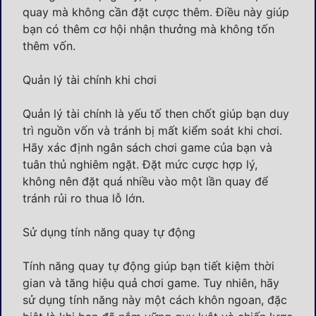
quay mà không cần đặt cược thêm. Điều này giúp
bạn có thêm cơ hội nhận thưởng mà không tốn
thêm vốn.
Quản lý tài chính khi chơi
Quản lý tài chính là yếu tố then chốt giúp bạn duy
trì nguồn vốn và tránh bị mất kiểm soát khi chơi.
Hãy xác định ngân sách chơi game của bạn và
tuân thủ nghiêm ngặt. Đặt mức cược hợp lý,
không nên đặt quá nhiều vào một lần quay để
tránh rủi ro thua lỗ lớn.
Sử dụng tính năng quay tự động
Tính năng quay tự động giúp bạn tiết kiệm thời
gian và tăng hiệu quả chơi game. Tuy nhiên, hãy
sử dụng tính năng này một cách khôn ngoan, đặc