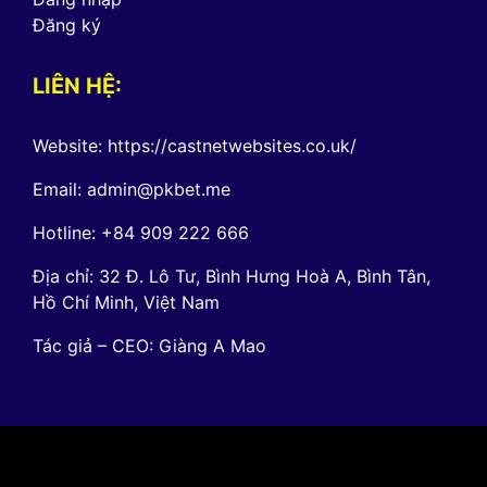
Đăng ký
LIÊN HỆ:
Website:
https://castnetwebsites.co.uk/
Email:
admin@pkbet.me
Hotline: +84 909 222 666
Địa chỉ: 32 Đ. Lô Tư, Bình Hưng Hoà A, Bình Tân,
Hồ Chí Minh, Việt Nam
Tác giả – CEO: Giàng A Mao
Bcx 88
by88 club
cf68 game