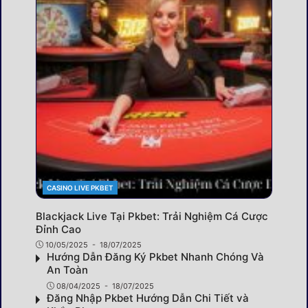
CASINO LIVE PKBET
CATEGORIES
Blackjack Live Tại Pkbet: Trải Nghiệm Cá Cược
Đỉnh Cao
10/05/2025
- 18/07/2025
Hướng Dẫn Đăng Ký Pkbet Nhanh Chóng Và
An Toàn
08/04/2025
- 18/07/2025
Đăng Nhập Pkbet Hướng Dẫn Chi Tiết và