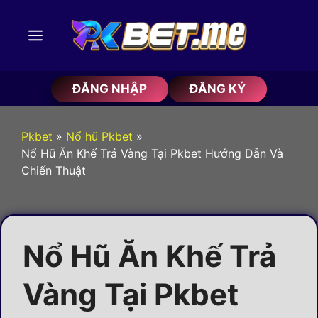
Skip
to
content
Menu
ĐĂNG NHẬP
ĐĂNG KÝ
Pkbet
»
Nổ hũ Pkbet
»
Nổ Hũ Ăn Khế Trả Vàng Tại Pkbet Hướng Dẫn Và
Chiến Thuật
Nổ Hũ Ăn Khế Trả
Vàng Tại Pkbet