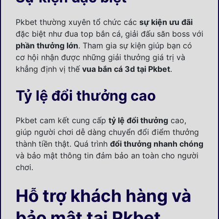
Pkbet thường xuyên tổ chức các
sự kiện ưu đãi
đặc biệt như đua top bắn cá, giải đấu săn boss với
phần thưởng lớn
. Tham gia sự kiện giúp bạn có
cơ hội nhận được những giải thưởng giá trị và
khẳng định vị thế
vua bắn cá 3d tại Pkbet
.
Tỷ lệ đổi thưởng cao
Pkbet cam kết cung cấp
tỷ lệ đổi thưởng
cao,
giúp người chơi dễ dàng chuyển đổi điểm thưởng
thành tiền thật. Quá trình
đổi thưởng nhanh chóng
và bảo mật thông tin đảm bảo an toàn cho người
chơi.
Hỗ trợ khách hàng và
bảo mật tại Pkbet