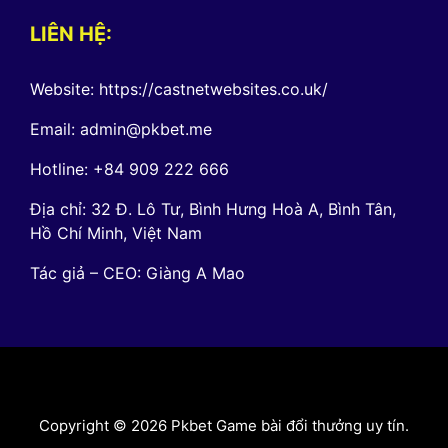
LIÊN HỆ:
Website:
https://castnetwebsites.co.uk/
Email:
admin@pkbet.me
Hotline: +84 909 222 666
Địa chỉ: 32 Đ. Lô Tư, Bình Hưng Hoà A, Bình Tân,
Hồ Chí Minh, Việt Nam
Tác giả – CEO: Giàng A Mao
Bcx 88
by88 club
cf68 game
Copyright © 2026
Pkbet
Game bài đổi thưởng uy tín.