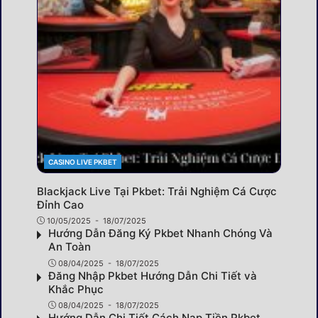
CASINO LIVE PKBET
CATEGORIES
Blackjack Live Tại Pkbet: Trải Nghiệm Cá Cược
Đỉnh Cao
10/05/2025
- 18/07/2025
Hướng Dẫn Đăng Ký Pkbet Nhanh Chóng Và
An Toàn
08/04/2025
- 18/07/2025
Đăng Nhập Pkbet Hướng Dẫn Chi Tiết và
Khắc Phục
08/04/2025
- 18/07/2025
Hướng Dẫn Chi Tiết Cách Nạp Tiền Pkbet