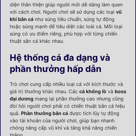
diện thân thiện giúp người mới dễ dàng làm quen
với cách chơi. Người chơi sẽ sử dụng các loại
vũ
khí bắn cá
như súng tiêu chuẩn, súng tự động
hoặc súng mạnh để tiêu diệt các loài cá. Mỗi loại
súng có ưu điểm riêng, phù hợp với từng chiến
thuật săn cá khác nhau.
Hệ thống cá đa dạng và
phần thưởng hấp dẫn
Trò chơi cung cấp nhiều loại cá với kích thước và
giá trị thưởng khác nhau. Các
cá khổng lồ
và
boss
đại dương
mang lại phần thưởng cao nhưng cũng
đòi hỏi người chơi phải có chiến thuật bắn cá hiệu
quả.
Phần thưởng bắn cá
được tích lũy tự động
vào tài khoản của người chơi, giúp bạn nhanh
chóng nâng cấp vũ khí và tăng khả năng chiến
thắng.