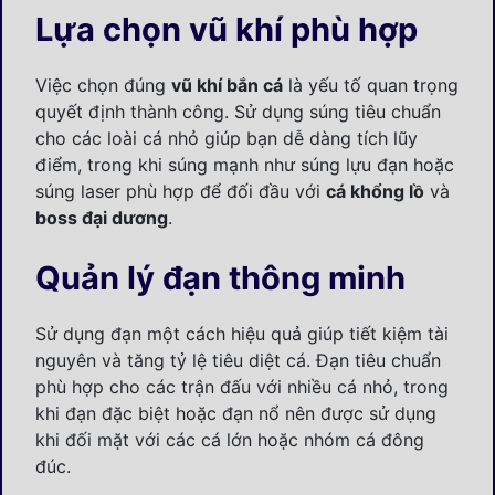
Lựa chọn vũ khí phù hợp
Việc chọn đúng
vũ khí bắn cá
là yếu tố quan trọng
quyết định thành công. Sử dụng súng tiêu chuẩn
cho các loài cá nhỏ giúp bạn dễ dàng tích lũy
điểm, trong khi súng mạnh như súng lựu đạn hoặc
súng laser phù hợp để đối đầu với
cá khổng lồ
và
boss đại dương
.
Quản lý đạn thông minh
Sử dụng đạn một cách hiệu quả giúp tiết kiệm tài
nguyên và tăng tỷ lệ tiêu diệt cá. Đạn tiêu chuẩn
phù hợp cho các trận đấu với nhiều cá nhỏ, trong
khi đạn đặc biệt hoặc đạn nổ nên được sử dụng
khi đối mặt với các cá lớn hoặc nhóm cá đông
đúc.