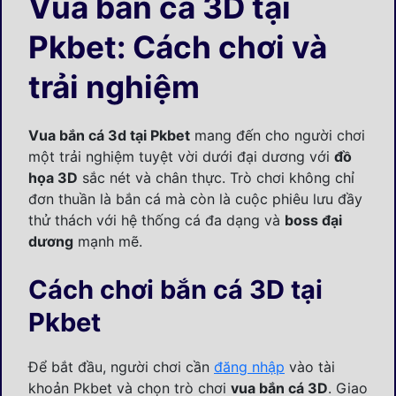
Vua bắn cá 3D tại
Pkbet: Cách chơi và
trải nghiệm
Vua bắn cá 3d tại Pkbet
mang đến cho người chơi
một trải nghiệm tuyệt vời dưới đại dương với
đồ
họa 3D
sắc nét và chân thực. Trò chơi không chỉ
đơn thuần là bắn cá mà còn là cuộc phiêu lưu đầy
thử thách với hệ thống cá đa dạng và
boss đại
dương
mạnh mẽ.
Cách chơi bắn cá 3D tại
Pkbet
Để bắt đầu, người chơi cần
đăng nhập
vào tài
khoản Pkbet và chọn trò chơi
vua bắn cá 3D
. Giao