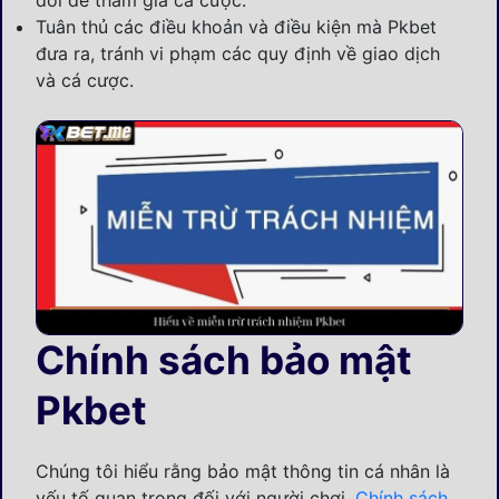
dối để tham gia cá cược.
Tuân thủ các điều khoản và điều kiện mà Pkbet
đưa ra, tránh vi phạm các quy định về giao dịch
và cá cược.
Chính sách bảo mật
Pkbet
Chúng tôi hiểu rằng bảo mật thông tin cá nhân là
yếu tố quan trọng đối với người chơi.
Chính sách