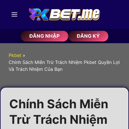
Skip
to
content
Menu
ĐĂNG NHẬP
ĐĂNG KÝ
Pkbet
»
Chính Sách Miễn Trừ Trách Nhiệm Pkbet Quyền Lợi
Và Trách Nhiệm Của Bạn
Chính Sách Miễn
Trừ Trách Nhiệm