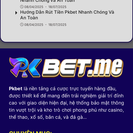
Nhanh Chóng và An Toàn
08/04/2025
- 18/07/2025
Hướng Dẫn Rút Tiền Pkbet Nhanh Chóng Và
An Toàn
08/04/2025
- 18/07/2025
Pkbet
là nền tảng cá cược trực tuyến hàng đầu,
được thiết kế để mang đến trải nghiệm giải trí đỉnh
cao với giao diện hiện đại, hệ thống bảo mật thông
tin vượt trội và kho trò chơi phong phú như casino,
thể thao, xổ số, bắn cá, và đá gà…