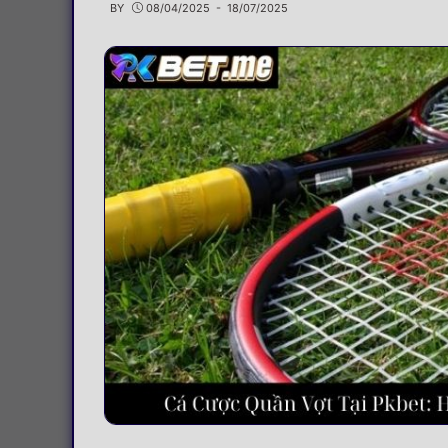
BY
08/04/2025
- 18/07/2025