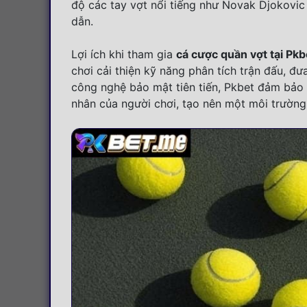
độ các tay vợt nổi tiếng như Novak Djokovic
dẫn.
Lợi ích khi tham gia
cá cược quần vợt tại Pkb
chơi cải thiện kỹ năng phân tích trận đấu, đ
công nghệ bảo mật tiên tiến, Pkbet đảm bảo a
nhân của người chơi, tạo nên một môi trường