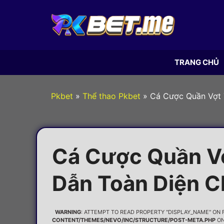
Skip
to
content
TRANG CHỦ
Pkbet
»
Thể thao Pkbet
»
Cá Cược Quần Vợt 
Cá Cược Quần Vợ
Dẫn Toàn Diện C
WARNING
: ATTEMPT TO READ PROPERTY "DISPLAY_NAME" ON 
CONTENT/THEMES/NEVO/INC/STRUCTURE/POST-META.PHP
ON