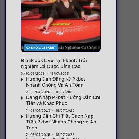
CASINO LIVE PKBET
CATEGORIES
Blackjack Live Tại Pkbet: Trải
Nghiệm Cá Cược Đỉnh Cao
10/05/2025
- 18/07/2025
Hướng Dẫn Đăng Ký Pkbet
Nhanh Chóng Và An Toàn
08/04/2025
- 18/07/2025
Đăng Nhập Pkbet Hướng Dẫn Chi
Tiết và Khắc Phục
08/04/2025
- 18/07/2025
Hướng Dẫn Chi Tiết Cách Nạp
Tiền Pkbet Nhanh Chóng và An
Toàn
08/04/2025
- 18/07/2025