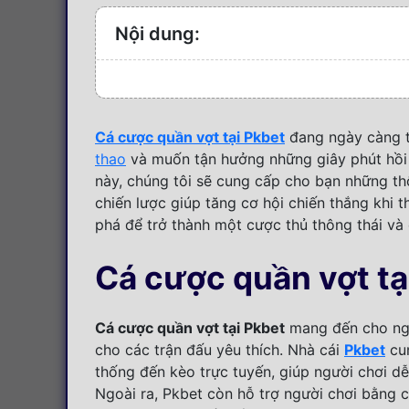
Nội dung:
Cá cược quần vợt tại Pkbet
đang ngày càng t
thao
và muốn tận hưởng những giây phút hồi 
này, chúng tôi sẽ cung cấp cho bạn những thôn
chiến lược giúp tăng cơ hội chiến thắng khi 
phá để trở thành một cược thủ thông thái và
Cá cược quần vợt tại
Cá cược quần vợt tại Pkbet
mang đến cho ngườ
cho các trận đấu yêu thích. Nhà cái
Pkbet
cun
thống đến kèo trực tuyến, giúp người chơi dễ
Ngoài ra, Pkbet còn hỗ trợ người chơi bằng cá