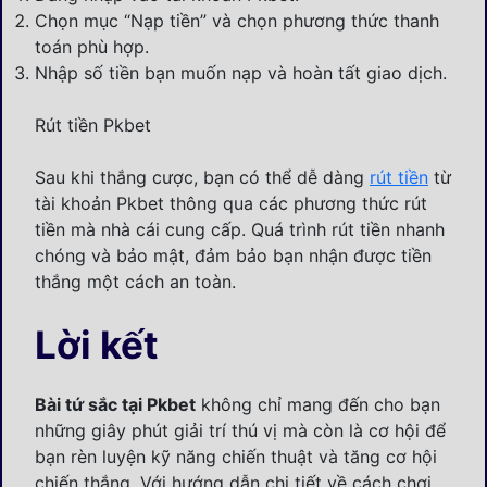
Chọn mục “Nạp tiền” và chọn phương thức thanh
toán phù hợp.
Nhập số tiền bạn muốn nạp và hoàn tất giao dịch.
Rút tiền Pkbet
Sau khi thắng cược, bạn có thể dễ dàng
rút tiền
từ
tài khoản Pkbet thông qua các phương thức rút
tiền mà nhà cái cung cấp. Quá trình rút tiền nhanh
chóng và bảo mật, đảm bảo bạn nhận được tiền
thắng một cách an toàn.
Lời kết
Bài tứ sắc tại Pkbet
không chỉ mang đến cho bạn
những giây phút giải trí thú vị mà còn là cơ hội để
bạn rèn luyện kỹ năng chiến thuật và tăng cơ hội
chiến thắng. Với hướng dẫn chi tiết về cách chơi,