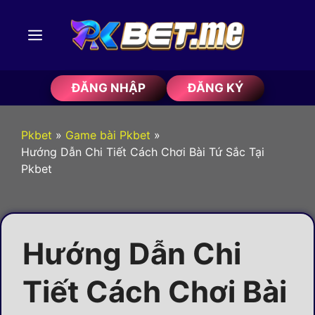
Skip
to
content
Menu
ĐĂNG NHẬP
ĐĂNG KÝ
Pkbet
»
Game bài Pkbet
»
Hướng Dẫn Chi Tiết Cách Chơi Bài Tứ Sắc Tại
Pkbet
Hướng Dẫn Chi
Tiết Cách Chơi Bài