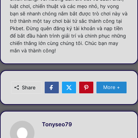
luật chơi, chiến thuật và các mẹo nhỏ, hy vọng
bạn sẽ nhanh chóng nắm bắt được trò chơi này và
trở thành một tay chơi bài tứ sắc thành công tại
Pkbet. Đừng quên đăng ký tài khoản và nạp tiền
để bắt đầu hành trình giải trí và chinh phục những
chiến thắng lớn cùng chúng tôi. Chúc bạn may
mắn và thành công!
Share More
More +
Share
Share
Share
Share
on
on
on
Facebook
Twitter
Pinterest
Tonyseo79