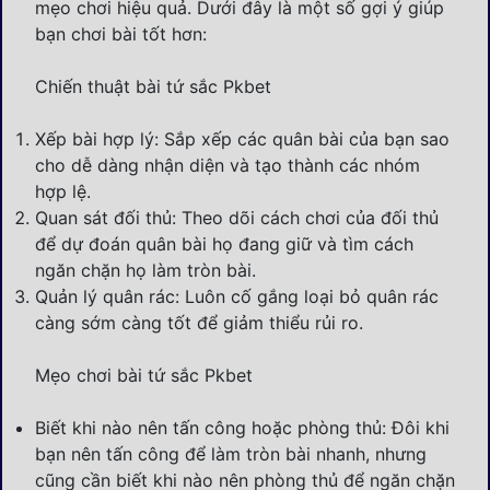
mẹo chơi hiệu quả. Dưới đây là một số gợi ý giúp
bạn chơi bài tốt hơn:
Chiến thuật bài tứ sắc Pkbet
Xếp bài hợp lý: Sắp xếp các quân bài của bạn sao
cho dễ dàng nhận diện và tạo thành các nhóm
hợp lệ.
Quan sát đối thủ: Theo dõi cách chơi của đối thủ
để dự đoán quân bài họ đang giữ và tìm cách
ngăn chặn họ làm tròn bài.
Quản lý quân rác: Luôn cố gắng loại bỏ quân rác
càng sớm càng tốt để giảm thiểu rủi ro.
Mẹo chơi bài tứ sắc Pkbet
Biết khi nào nên tấn công hoặc phòng thủ: Đôi khi
bạn nên tấn công để làm tròn bài nhanh, nhưng
cũng cần biết khi nào nên phòng thủ để ngăn chặn