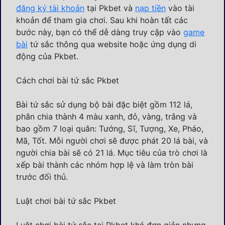
đăng ký tài khoản
tại Pkbet và
nạp tiền
vào tài
khoản để tham gia chơi. Sau khi hoàn tất các
bước này, bạn có thể dễ dàng truy cập vào
game
bài
tứ sắc thông qua website hoặc ứng dụng di
động của Pkbet.
Cách chơi bài tứ sắc Pkbet
Bài tứ sắc sử dụng bộ bài đặc biệt gồm 112 lá,
phân chia thành 4 màu xanh, đỏ, vàng, trắng và
bao gồm 7 loại quân: Tướng, Sĩ, Tượng, Xe, Pháo,
Mã, Tốt. Mỗi người chơi sẽ được phát 20 lá bài, và
người chia bài sẽ có 21 lá. Mục tiêu của trò chơi là
xếp bài thành các nhóm hợp lệ và làm tròn bài
trước đối thủ.
Luật chơi bài tứ sắc Pkbet
Luật chơi bài tứ sắc tại Pkbet khá đơn giản nhưng