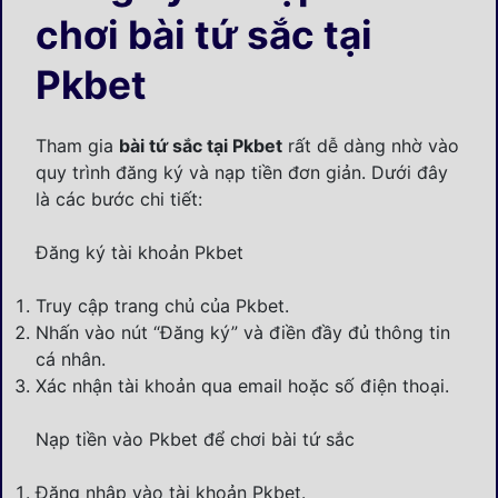
chơi bài tứ sắc tại
Pkbet
Tham gia
bài tứ sắc tại Pkbet
rất dễ dàng nhờ vào
quy trình đăng ký và nạp tiền đơn giản. Dưới đây
là các bước chi tiết:
Đăng ký tài khoản Pkbet
Truy cập trang chủ của Pkbet.
Nhấn vào nút “Đăng ký” và điền đầy đủ thông tin
cá nhân.
Xác nhận tài khoản qua email hoặc số điện thoại.
Nạp tiền vào Pkbet để chơi bài tứ sắc
Đăng nhập vào tài khoản Pkbet.