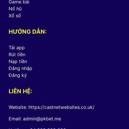
Game bài
Nổ hũ
Xổ số
HƯỚNG DẪN:
Tải app
Rút tiền
Nạp tiền
Đăng nhập
Đăng ký
LIÊN HỆ:
Website:
https://castnetwebsites.co.uk/
Email:
admin@pkbet.me