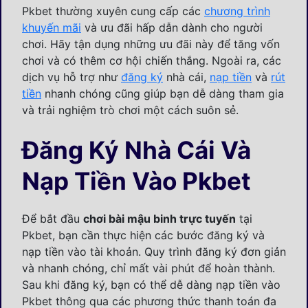
Pkbet thường xuyên cung cấp các
chương trình
khuyến mãi
và ưu đãi hấp dẫn dành cho người
chơi. Hãy tận dụng những ưu đãi này để tăng vốn
chơi và có thêm cơ hội chiến thắng. Ngoài ra, các
dịch vụ hỗ trợ như
đăng ký
nhà cái,
nạp tiền
và
rút
tiền
nhanh chóng cũng giúp bạn dễ dàng tham gia
và trải nghiệm trò chơi một cách suôn sẻ.
Đăng Ký Nhà Cái Và
Nạp Tiền Vào Pkbet
Để bắt đầu
chơi bài mậu binh trực tuyến
tại
Pkbet, bạn cần thực hiện các bước đăng ký và
nạp tiền vào tài khoản. Quy trình đăng ký đơn giản
và nhanh chóng, chỉ mất vài phút để hoàn thành.
Sau khi đăng ký, bạn có thể dễ dàng nạp tiền vào
Pkbet thông qua các phương thức thanh toán đa