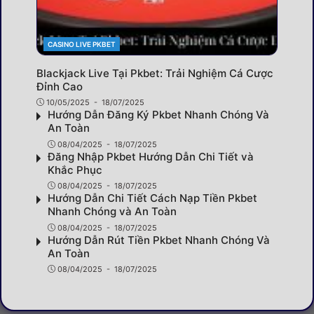
CASINO LIVE PKBET
CATEGORIES
Blackjack Live Tại Pkbet: Trải Nghiệm Cá Cược
Đỉnh Cao
10/05/2025
- 18/07/2025
Hướng Dẫn Đăng Ký Pkbet Nhanh Chóng Và
An Toàn
08/04/2025
- 18/07/2025
Đăng Nhập Pkbet Hướng Dẫn Chi Tiết và
Khắc Phục
08/04/2025
- 18/07/2025
Hướng Dẫn Chi Tiết Cách Nạp Tiền Pkbet
Nhanh Chóng và An Toàn
08/04/2025
- 18/07/2025
Hướng Dẫn Rút Tiền Pkbet Nhanh Chóng Và
An Toàn
08/04/2025
- 18/07/2025