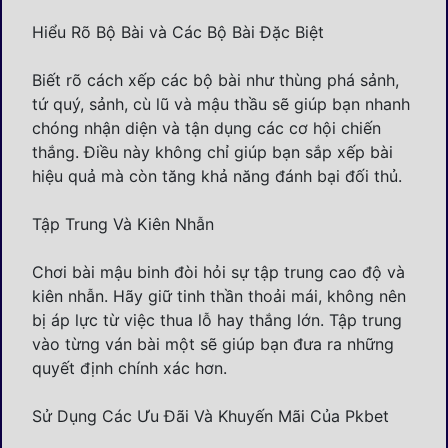
Hiểu Rõ Bộ Bài và Các Bộ Bài Đặc Biệt
Biết rõ cách xếp các bộ bài như thùng phá sảnh,
tứ quý, sảnh, cù lũ và mậu thầu sẽ giúp bạn nhanh
chóng nhận diện và tận dụng các cơ hội chiến
thắng. Điều này không chỉ giúp bạn sắp xếp bài
hiệu quả mà còn tăng khả năng đánh bại đối thủ.
Tập Trung Và Kiên Nhẫn
Chơi bài mậu binh đòi hỏi sự tập trung cao độ và
kiên nhẫn. Hãy giữ tinh thần thoải mái, không nên
bị áp lực từ việc thua lỗ hay thắng lớn. Tập trung
vào từng ván bài một sẽ giúp bạn đưa ra những
quyết định chính xác hơn.
Sử Dụng Các Ưu Đãi Và Khuyến Mãi Của Pkbet