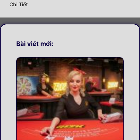
Chi Tiết
Bài viết mới: